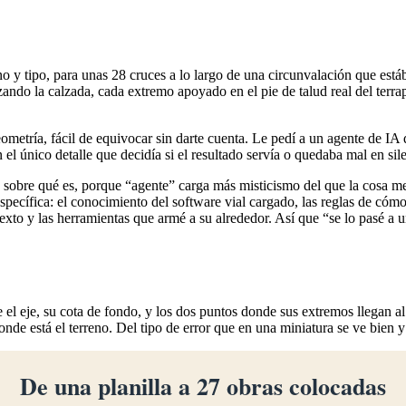
eno y tipo, para unas 28 cruces a lo largo de una circunvalación que es
ruzando la calzada, cada extremo apoyado en el pie de talud real del te
ometría, fácil de equivocar sin darte cuenta. Le pedí a un agente de IA 
 en el único detalle que decidía si el resultado servía o quedaba mal en s
 sobre qué es, porque “agente” carga más misticismo del que la cosa
ecífica: el conocimiento del software vial cargado, las reglas de cómo
xto y las herramientas que armé a su alrededor. Así que “se lo pasé a u
e el eje, su cota de fondo, y los dos puntos donde sus extremos llegan al 
onde está el terreno. Del tipo de error que en una miniatura se ve bien 