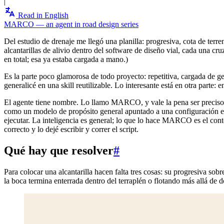
|
Read in English
MARCO — an agent in road design series
Del estudio de drenaje me llegó una planilla: progresiva, cota de terr
alcantarillas de alivio dentro del software de diseño vial, cada una c
en total; esa ya estaba cargada a mano.)
Es la parte poco glamorosa de todo proyecto: repetitiva, cargada de ge
generalicé en una skill reutilizable. Lo interesante está en otra parte:
El agente tiene nombre. Lo llamo MARCO, y vale la pena ser preciso
como un modelo de propósito general apuntado a una configuración esp
ejecutar. La inteligencia es general; lo que lo hace MARCO es el conte
correcto y lo dejé escribir y correr el script.
Qué hay que resolver
#
Para colocar una alcantarilla hacen falta tres cosas: su progresiva sobr
la boca termina enterrada dentro del terraplén o flotando más allá de d