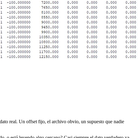
to real. Un offset fijo, el archivo obvio, un supuesto que nadie
endo, o está leyendo algo cercano? Casi siempre el dato verdadero ya