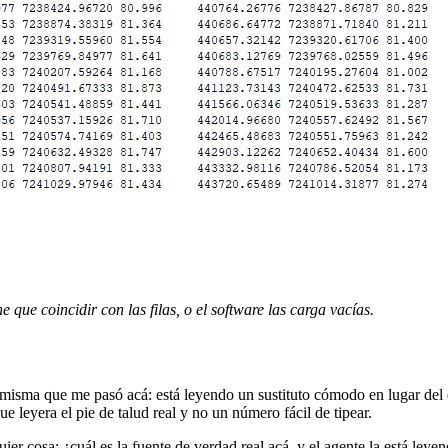
 que coincidir con las filas, o el software las carga vacías.
 misma que me pasó acá: está leyendo un sustituto cómodo en lugar del da
ue leyera el pie de talud real y no un número fácil de tipear.
uier cosa: ¿cuál es la fuente de verdad real acá, y el agente la está ley